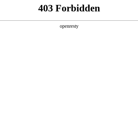
产品及服务
行业解决方案
合作伙伴
投资者关系
8集团数码以“AI for Process”驱动企业
2026 / 04 / 30
”系列活动之原力企业虾城市巡游·武汉行圆满落幕。888集团数码携“算力底座
Token成本、基于平台能力的全流程驱动业务自动化，以及三位一体
现场实景演示、专家交流互动等形式，为与会者搭建从技术认知到场景落